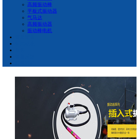
高频振动棒
平板式振动器
气马达
高频振动器
振动棒电机
资质荣誉
新闻动态
服务
留言反馈
联系我们