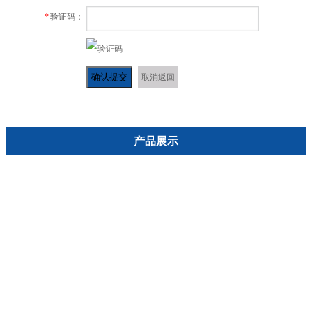
*
验证码：
确认提交
取消返回
产品展示
高频振动器
插入式混凝土振动棒
气动振动器
气马达振动器
附着式平板振动器
汽油机柴油机振动器