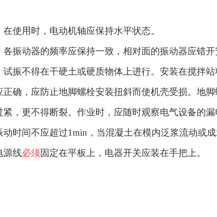
，在使用时，电动机轴应保持水平状态。
，各振动器的频率应保持一致，相对面的振动器应错开
。试振不得在干硬土或硬质物体上进行。安装在搅拌站
应正确，应防止地脚螺栓安装扭斜而使机壳受损。地脚
过紧，更不得断裂。作业时，应随时观察电气设备的漏
振动时间不应超过
1min，当混凝土在模内泛浆流动或
电源线
必须
固定在平板上，电器开关应装在手把上。