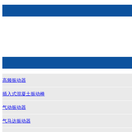
高频振动器
插入式混凝土振动棒
高频振动器
插入式混凝土振动棒
气动振动器
气马达振动器