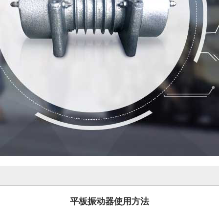
平板振动器使用方法