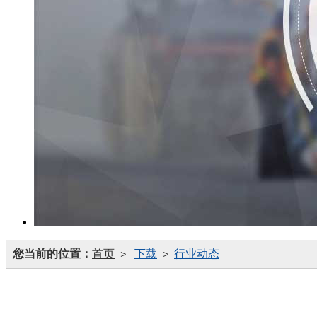
您当前的位置：
首页
下载
行业动态
>
>