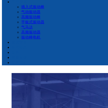
产品展示
插入式振动棒
气动振动器
高频振动棒
平板式振动器
气马达
高频振动器
振动棒电机
资质荣誉
新闻动态
服务
留言反馈
联系我们