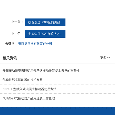
上一条 ：
投资超过3000亿的川藏...
下一条 ：
安振集团2021年度人才...
关键词：
安阳振动器有限责任公司
相关资讯
更多>>
安阳振动器安振牌矿用气马达振动器混凝土振捣的重要性
气动外部式振动器的技术参数
ZN50-P型插入式混凝土振动器使用方法
气动外部式振动器产品用途及工作原理